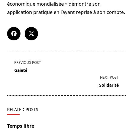
économique mondialisée » démontre son
application pratique en l’ayant reprise à son compte.
<span
PREVIOUS POST
class="nav-
Gaieté
subtitle
NEXT POST
screen-
Solidarité
reader-
text">Page</span>
RELATED POSTS
Temps libre