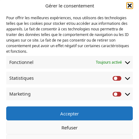
Ecologie
Gérer le consentement
Fainéantise
Pour offrir les meilleures expériences, nous utilisons des technologies
Vertiges
telles que les cookies pour stocker et/ou accéder aux informations des
Temps libre
appareils. Le fait de consentir à ces technologies nous permettra de
traiter des données telles que le comportement de navigation ou les ID
Refuges
uniques sur ce site. Le fait de ne pas consentir ou de retirer son
consentement peut avoir un effet négatif sur certaines caractéristiques
et fonctions.
RECHERCHER
Fonctionnel
Toujours activé
Search
for:
Statistiques
Statist
COMMENTAIRES RÉCENTS
Marketing
Market
Accepter
À Propos De
Accueil
Actus
Blog
Contact
Refuser
Mentions Legales
Mes Livres
Politique De Cookies (UE)