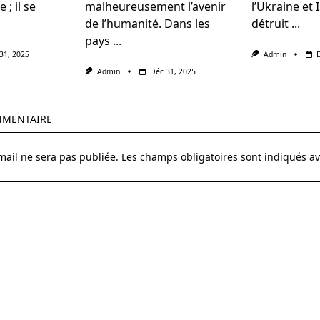
; il se
malheureusement l’avenir
l’Ukraine et 
de l’humanité. Dans les
détruit
...
pays
...
31, 2025
Admin
Admin
Déc 31, 2025
MMENTAIRE
mail ne sera pas publiée.
Les champs obligatoires sont indiqués a