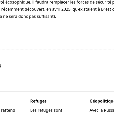
é écosophique, il faudra remplacer les forces de sécurité p
ai récemment découvert, en avril 2025, qu’existaient à Brest
la ne sera donc pas suffisant).
T
é
pan>
Refuges
Géopolitiqu
 l’attend
Les refuges sont
Avec la Russ