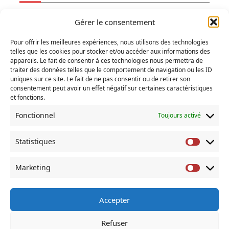
Ecologie
Gérer le consentement
Fainéantise
Pour offrir les meilleures expériences, nous utilisons des technologies
Vertiges
telles que les cookies pour stocker et/ou accéder aux informations des
Temps libre
appareils. Le fait de consentir à ces technologies nous permettra de
traiter des données telles que le comportement de navigation ou les ID
Refuges
uniques sur ce site. Le fait de ne pas consentir ou de retirer son
consentement peut avoir un effet négatif sur certaines caractéristiques
et fonctions.
RECHERCHER
Fonctionnel
Toujours activé
Search
for:
Statistiques
Statist
COMMENTAIRES RÉCENTS
Marketing
Market
Accepter
À Propos De
Accueil
Actus
Blog
Contact
Refuser
Mentions Legales
Mes Livres
Politique De Cookies (UE)