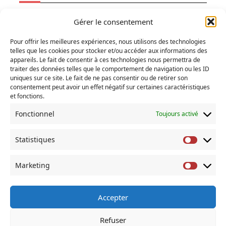
Ecologie
Gérer le consentement
Fainéantise
Pour offrir les meilleures expériences, nous utilisons des technologies
Vertiges
telles que les cookies pour stocker et/ou accéder aux informations des
Temps libre
appareils. Le fait de consentir à ces technologies nous permettra de
traiter des données telles que le comportement de navigation ou les ID
Refuges
uniques sur ce site. Le fait de ne pas consentir ou de retirer son
consentement peut avoir un effet négatif sur certaines caractéristiques
et fonctions.
RECHERCHER
Fonctionnel
Toujours activé
Search
for:
Statistiques
Statist
COMMENTAIRES RÉCENTS
Marketing
Market
Accepter
À Propos De
Accueil
Actus
Blog
Contact
Refuser
Mentions Legales
Mes Livres
Politique De Cookies (UE)