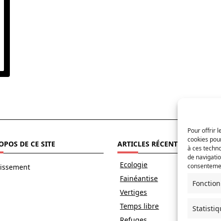
Pour offrir 
cookies pour
OPOS DE CE SITE
ARTICLES RÉCENTS
à ces techn
de navigatio
Ecologie
consentement
tissement
Fainéantise
Fonction
Vertiges
Temps libre
Statisti
Refuges