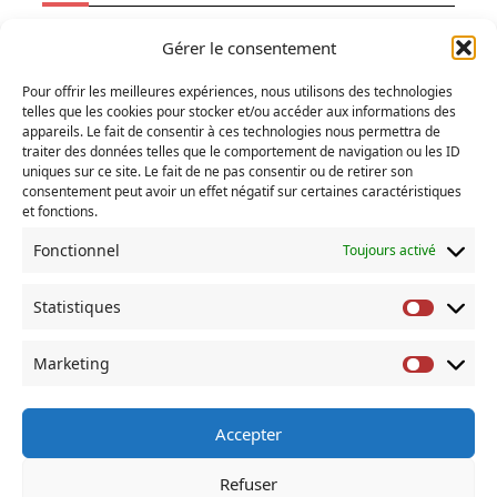
Ecologie
Gérer le consentement
Fainéantise
Pour offrir les meilleures expériences, nous utilisons des technologies
Vertiges
telles que les cookies pour stocker et/ou accéder aux informations des
Temps libre
appareils. Le fait de consentir à ces technologies nous permettra de
traiter des données telles que le comportement de navigation ou les ID
Refuges
uniques sur ce site. Le fait de ne pas consentir ou de retirer son
consentement peut avoir un effet négatif sur certaines caractéristiques
et fonctions.
RECHERCHER
Fonctionnel
Toujours activé
Search
for:
Statistiques
Statist
COMMENTAIRES RÉCENTS
Marketing
Market
Accepter
À Propos De
Accueil
Actus
Blog
Contact
Refuser
Mentions Legales
Mes Livres
Politique De Cookies (UE)