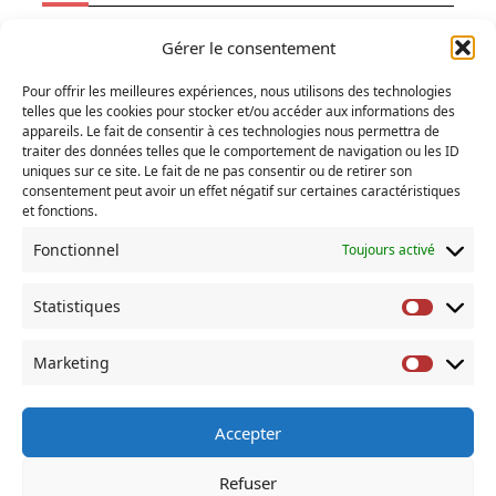
Ecologie
Gérer le consentement
Fainéantise
Pour offrir les meilleures expériences, nous utilisons des technologies
Vertiges
telles que les cookies pour stocker et/ou accéder aux informations des
Temps libre
appareils. Le fait de consentir à ces technologies nous permettra de
traiter des données telles que le comportement de navigation ou les ID
Refuges
uniques sur ce site. Le fait de ne pas consentir ou de retirer son
consentement peut avoir un effet négatif sur certaines caractéristiques
et fonctions.
RECHERCHER
Fonctionnel
Toujours activé
Search
for:
Statistiques
Statist
COMMENTAIRES RÉCENTS
Marketing
Market
Accepter
À Propos De
Accueil
Actus
Blog
Contact
Refuser
Mentions Legales
Mes Livres
Politique De Cookies (UE)