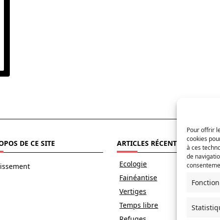
Pour offrir 
cookies pour
OPOS DE CE SITE
ARTICLES RÉCENTS
à ces techn
de navigatio
Ecologie
consentement
tissement
Fainéantise
Fonction
Vertiges
Temps libre
Statisti
Refuges